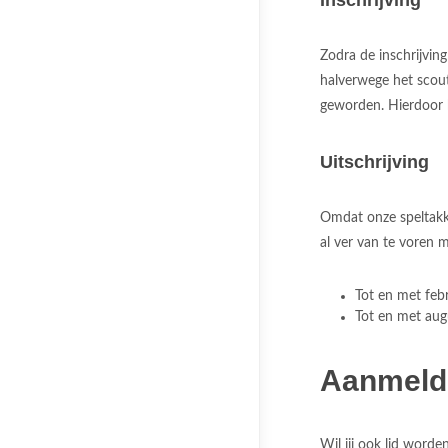
Inschrijving
Zodra de inschrijving
halverwege het scout
geworden. Hierdoor k
Uitschrijving
Omdat onze speltakk
al ver van te voren m
Tot en met febru
Tot en met augu
Aanmeld
Wil jij ook lid word