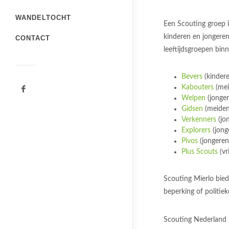
WANDELTOCHT
Een Scouting groep i
kinderen en jongeren
CONTACT
leeftijdsgroepen binn
Bevers
(kindere
Kabouters
(meis
Welpen
(jongen
Gidsen
(meiden 
Verkenners
(jon
Explorers
(jong
Pivos
(jongeren
Plus Scouts
(vr
Scouting Mierlo bied
beperking of politiek
Scouting Nederland 