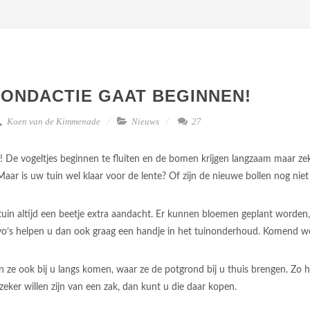
ONDACTIE GAAT BEGINNEN!
Koen van de Kimmenade
Nieuws
27
! De vogeltjes beginnen te fluiten en de bomen krijgen langzaam maar z
aar is uw tuin wel klaar voor de lente? Of zijn de nieuwe bollen nog niet
 tuin altijd een beetje extra aandacht. Er kunnen bloemen geplant worde
’s helpen u dan ook graag een handje in het tuinonderhoud. Komend weeken
ze ook bij u langs komen, waar ze de potgrond bij u thuis brengen. Zo 
zeker willen zijn van een zak, dan kunt u die daar kopen.