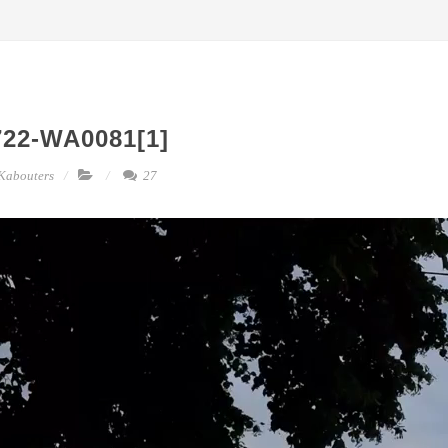
722-WA0081[1]
Kabouters
27