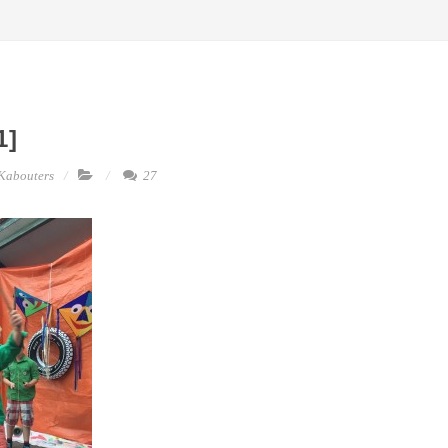
1]
Kabouters
27