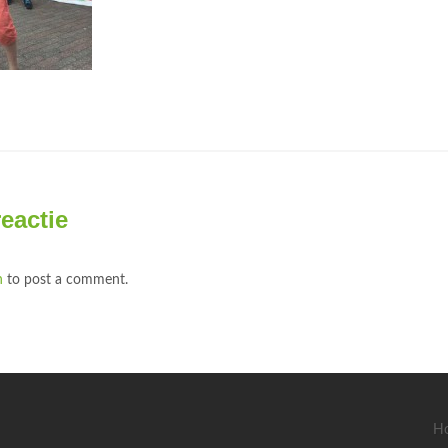
reactie
n
to post a comment.
H