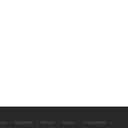
ome
/
Speltakken
/
Verhuur
/
Nieuws
/
Privacybeleid
/