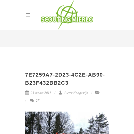
7E7259A7-2D23-4C2E-AB90-
B23F432BB2C3
21 maart 2018
Pieter Hoogestijn
27