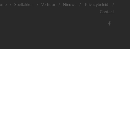
ome
/
Speltakken
/
Verhuur
/
Nieuws
/
Privacybeleid
/
Contact