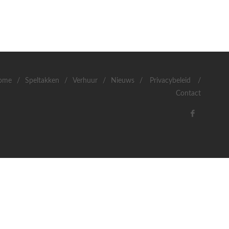
ome
/
Speltakken
/
Verhuur
/
Nieuws
/
Privacybeleid
/
Contact