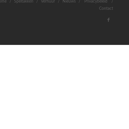
ome
/
Speltakken
/
Verhuur
/
Nieuws
/
Privacybeleid
/
Contact