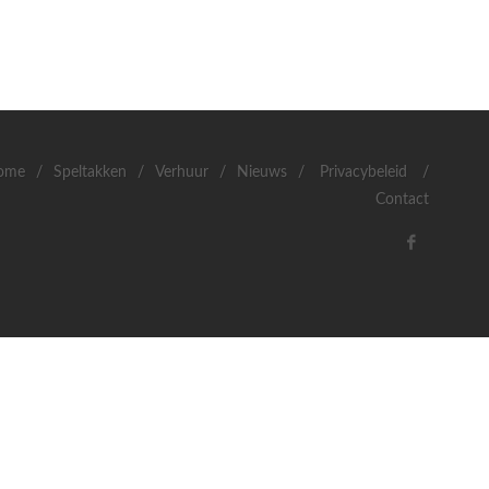
ome
/
Speltakken
/
Verhuur
/
Nieuws
/
Privacybeleid
/
Contact